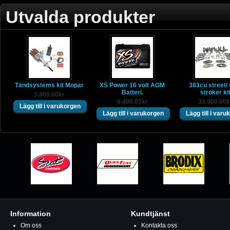
Utvalda produkter
Tändsystems kit Mopar
XS Power 16 volt AGM
383cu street/ 
Batteri.
stroker ki
3,800.00kr
6,400.00kr
33,900.00k
Information
Kundtjänst
Om oss
Kontakta oss