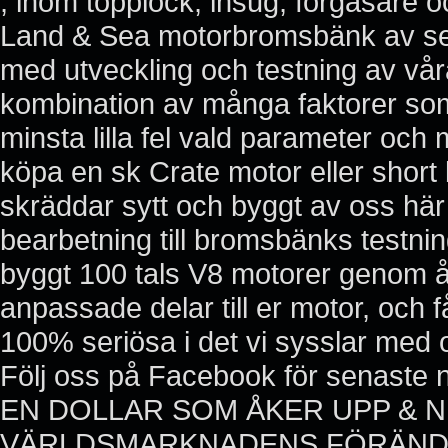
, inom topplock, insug, förgasare o
Land & Sea motorbromsbänk av sen
med utveckling och testning av vår
kombination av många faktorer som
minsta lilla fel vald parameter och 
köpa en sk Crate motor eller short 
skräddar sytt och byggt av oss här
bearbetning till bromsbänks testning
byggt 100 tals V8 motorer genom åren
anpassade delar till er motor, och 
100% seriösa i det vi sysslar med
Följ oss på Facebook för senaste 
EN DOLLAR SOM ÅKER UPP & N
VÄRLDSMARKNADENS FÖRÄNDRA