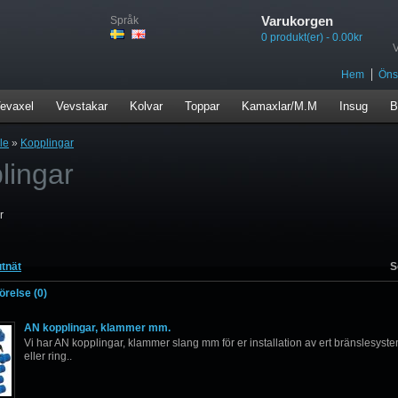
Varukorgen
Språk
0 produkt(er) - 0.00kr
Hem
Önsk
evaxel
Vevstakar
Kolvar
Toppar
Kamaxlar/M.M
Insug
B
le
»
Kopplingar
lingar
r
tnät
S
relse (0)
AN kopplingar, klammer mm.
Vi har AN kopplingar, klammer slang mm för er installation av ert bränslesyste
eller ring..