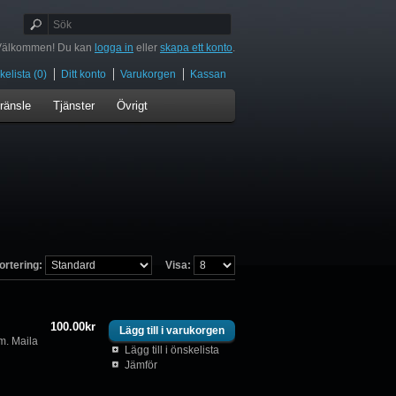
Välkommen! Du kan
logga in
eller
skapa ett konto
.
elista (0)
Ditt konto
Varukorgen
Kassan
ränsle
Tjänster
Övrigt
ortering:
Visa:
100.00kr
m. Maila
Lägg till i önskelista
Jämför