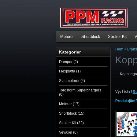
Motorer
Shortblock
Stroker Kit
V
Hem
»
Bräns
Kategorier
Kopp
Damper (2)
Flexplatta (1)
Kopplinga
Startmotorer (4)
Torqstorm Superchargers
Vy:
Lista
/
Ru
(0)
Produktjämfö
Motorer (17)
Shortblock (15)
Stroker Kit (32)
Vevaxel (6)