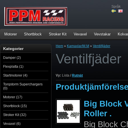
Språk
Motorer
Shortblock
Stroker Kit
Vevaxel
Vevstakar
Kolva
Hem
»
Kamaxlar/M.M
»
Ventilfjäder
Kategorier
Ventilfjäder
Damper (2)
Flexplatta (1)
Startmotorer (4)
Vy:
Lista
/
Rutnät
Produktjämförelse
Torqstorm Superchargers
(0)
Motorer (17)
Big Block V
Shortblock (15)
Roller .
Stroker Kit (32)
Big Block C
Vevaxel (6)