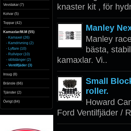
knaster kit , för hy
Vevstakar (7)
Kolvar (5)
Toppar (42)
Manley Nex
Kamaxlar/M.M (55)
Manley race
- Kamaxel (26)
- Kamdrivning (2)
bästa, stabil
- Lyftare (10)
- Rullvipor (10)
kamaxlar. Vi..
- stötstänger (2)
- Ventilfjäder (3)
Insug (8)
Small Block
Bränsle (66)
roller.
Tjänster (2)
Howard Cam
Övrigt (84)
Ford Ventilfjäder / R