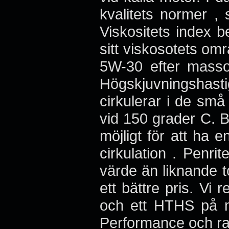
kvalitets normer ,
Viskositets index b
sitt viskosotets omr
5W-30 efter masso
Högskjuvningshasti
cirkulerar i de små
vid 150 grader C. 
möjligt för att ha en
cirkulation . Penri
värde än liknande t
ett bättre pris. Vi
och ett HTHS på mi
Performance och ra