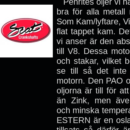
Penrites oljer vi 
bra för alla metall
Som Kam/lyftare, Vi
flat tappet kam. De
vi anser är den ab
till V8. Dessa moto
och stakar, vilket 
se till så det int
motorn. Den PAO oc
oljorna är till för 
än Zink, men även
och minska temperat
ESTERN är en oslag
tillsats så därför