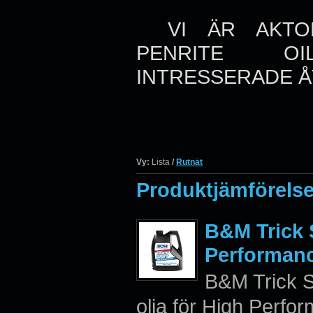
VI ÄR AKTOR
PENRITE 
INTRESSERADE 
Vy:
Lista
/
Rutnät
Produktjämförelse
B&M Trick S
Performanc
B&M Trick S
olja för High Perfo