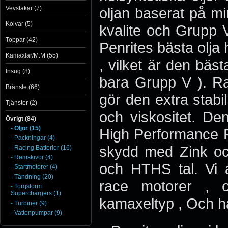
Vevstakar (7)
oljan baserat på mi
Kolvar (5)
kvalite och Grupp 
Toppar (42)
Penrites bästa olja
Kamaxlar/M.M (55)
, vilket är den bäs
Insug (8)
bara Grupp V ). Rac
Bränsle (66)
gör den extra stabi
Tjänster (2)
och viskositet. D
Övrigt (84)
- Oljor (15)
High Performance R
- Packningar (4)
skydd med Zink oc
- Racing Batterier (16)
- Remskivor (4)
och HTHS tal. Vi a
- Startmotorer (4)
- Tändning (20)
race motorer , 
- Torqstorm
Superchargers (1)
kamaxeltyp , Och har
- Turbiner (9)
- Vattenpumpar (9)