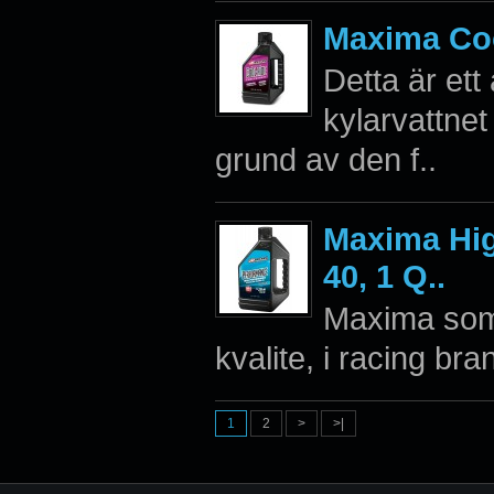
Maxima Coo
Detta är ett a
kylarvattne
grund av den f..
Maxima Hig
40, 1 Q..
Maxima som 
kvalite, i racing b
1
2
>
>|