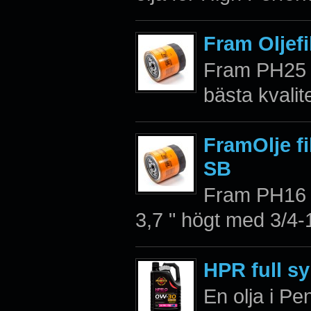
Fram Oljefi
Fram PH25 E
bästa kvalit
FramOlje fi
SB
Fram PH16 Ex
3,7 " högt med 3/4-
HPR full sy
En olja i Pe