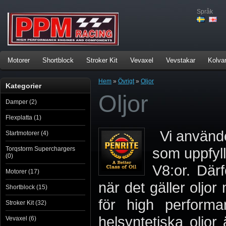
Språk
Motorer
Shortblock
Stroker Kit
Vevaxel
Vevstakar
Kolva
Hem
»
Övrigt
»
Oljor
Kategorier
Oljor
Damper (2)
Flexplatta (1)
Vi använde
Startmotorer (4)
som uppfylle
Torqstorm Superchargers
(0)
V8:or. Därf
Motorer (17)
när det gäller oljor
Shortblock (15)
för high perform
Stroker Kit (32)
helsyntetiska oljor
Vevaxel (6)