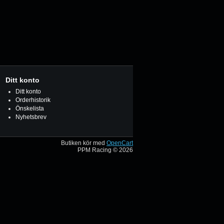
Ditt konto
Ditt konto
Orderhistorik
Önskelista
Nyhetsbrev
Butiken kör med
OpenCart
PPM Racing © 2026