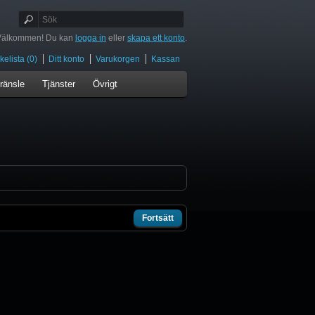
Välkommen! Du kan
logga in
eller
skapa ett konto
.
elista (0)
Ditt konto
Varukorgen
Kassan
ränsle
Tjänster
Övrigt
Fortsätt