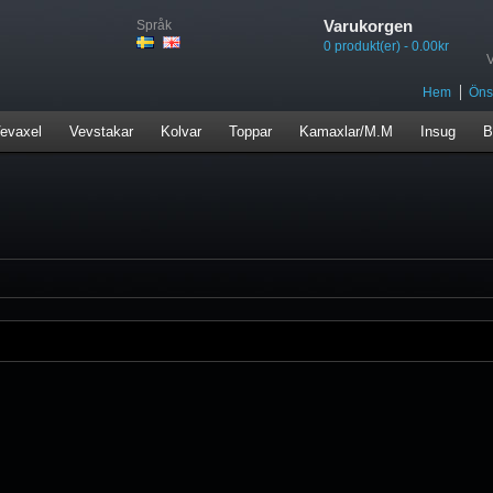
Varukorgen
Språk
0 produkt(er) - 0.00kr
Hem
Önsk
evaxel
Vevstakar
Kolvar
Toppar
Kamaxlar/M.M
Insug
B