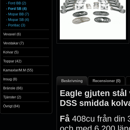
- Ford BB (2)
- Ford SB (4)
- Mopar BB (7)
- Mopar SB (4)
- Pontiac (3)
Vevaxel (6)
Vevstakar (7)
Kolvar (5)
Toppar (42)
Kamaxlar/M.M (55)
Insug (8)
Beskrivning
Recensioner (0)
Bränsle (66)
Eagle gjuten stål 
Tjänster (2)
DSS smidda kolva
Övrigt (84)
Få
408cu från din 
och med 6,200 längd