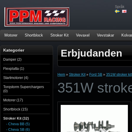
Språk
Motorer
Shortblock
Stroker Kit
Vevaxel
Vevstakar
Kolva
Erbjudanden
Kategorier
Damper (2)
Flexplatta (1)
Hem
»
Stroker Kit
»
Ford SB
»
351W stroker kit
Startmotorer (4)
351W stroke
Torqstorm Superchargers
(0)
Motorer (17)
Shortblock (15)
Stroker Kit (32)
- Cheva BB (5)
- Cheva SB (6)