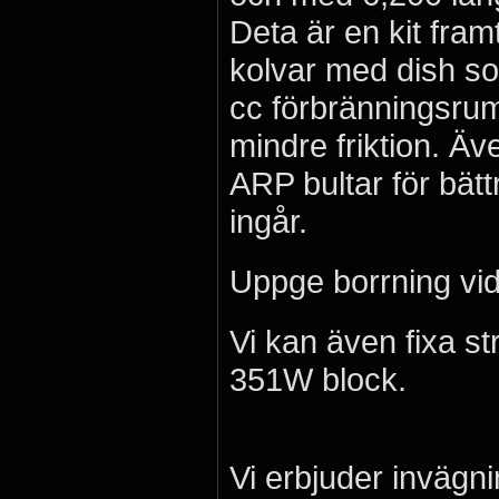
Deta är en kit fr
kolvar med dish s
cc förbränningsrum
mindre friktion. Ä
ARP bultar för bätt
ingår.
Uppge borrning vid 
Vi kan även fixa str
351W block.
Vi erbjuder invägni