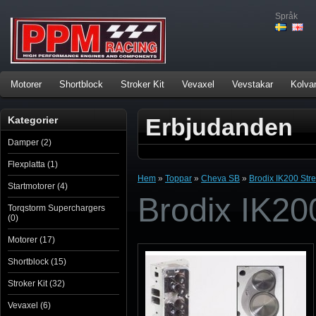
Språk
Motorer
Shortblock
Stroker Kit
Vevaxel
Vevstakar
Kolva
Erbjudanden
Kategorier
Damper (2)
Flexplatta (1)
Hem
»
Toppar
»
Cheva SB
»
Brodix IK200 Stree
Startmotorer (4)
Brodix IK200
Torqstorm Superchargers
(0)
Motorer (17)
Shortblock (15)
Stroker Kit (32)
Vevaxel (6)