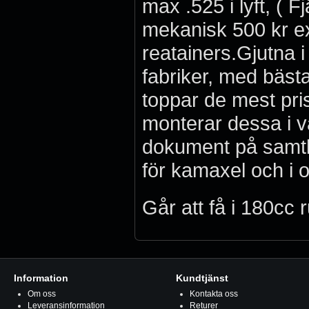
max .525 i lyft, ( F
mekanisk 500 kr ex
reatainers.Gjutna 
fabriker, med bästa
toppar de mest pris
monterar dessa i vå
dokument på samtl
för kamaxel och i o
Går att få i 180cc
Information
Kundtjänst
Om oss
Kontakta oss
Leveransinformation
Returer