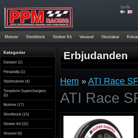
Språk
Motorer
Shortblock
Stroker Kit
Vevaxel
Vevstakar
Kolva
Erbjudanden
Kategorier
Damper (2)
Flexplatta (1)
Hem
»
ATI Race S
Startmotorer (4)
Torqstorm Superchargers
ATI Race S
(0)
Motorer (17)
Shortblock (15)
Stroker Kit (32)
Vevaxel (6)