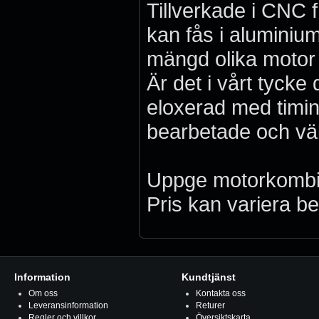
Tillverkade i CNC f
kan fås i aluminium
mängd olika motor 
Är det i vårt tyck
eloxerad med timin
bearbetade och väld
Uppge motorkombina
Pris kan variera be
Information
Kundtjänst
Om oss
Kontakta oss
Leveransinformation
Returer
Regler och villkor
Översiktskarta