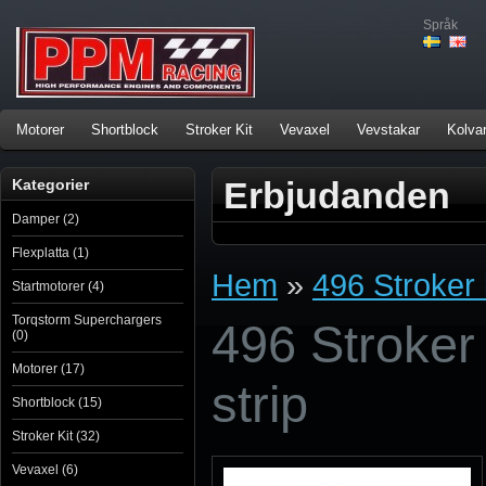
Språk
Motorer
Shortblock
Stroker Kit
Vevaxel
Vevstakar
Kolva
Erbjudanden
Kategorier
Damper (2)
Flexplatta (1)
Hem
»
496 Stroker 
Startmotorer (4)
Torqstorm Superchargers
496 Stroker 
(0)
Motorer (17)
strip
Shortblock (15)
Stroker Kit (32)
Vevaxel (6)